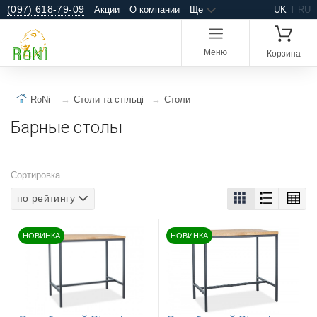
(097) 618-79-09
Акции
О компании
Ще
UK
RU
Меню
Корзина
RoNi
Столи та стільці
Столи
Барные столы
Сортировка
по рейтингу
НОВИНКА
НОВИНКА