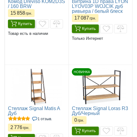
Комод Dreviso KOM2D3S
Витрина 1D права LYON
/ 160 BRW
LYOV03P WOJCIK дуб
ривьера / белый блеск
15 858
грн.
17 087
грн.
Купить
Купить
Товар есть в наличии
Только Интернет
НОВИНКА
Стеллаж Signal Matis A
Стеллаж Signal Loras R3
Дуб
Дуб/Черный
1 отзыв.
0
грн.
2 776
грн.
Купить