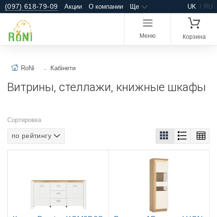
(097) 618-79-09
Акции
О компании
Ще
UK
RU
Меню
Корзина
RoNi
Кабінети
Витрины, стеллажи, книжные шкафы
Сортировка
по рейтингу