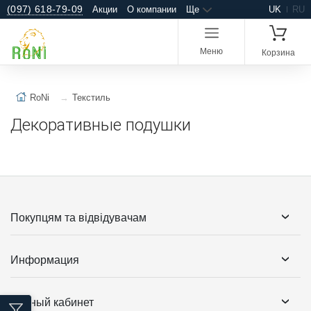
(097) 618-79-09
Акции
О компании
Ще
UK
RU
Меню
Корзина
RoNi
Текстиль
Декоративные подушки
Покупцям та відвідувачам
Информация
Личный кабинет