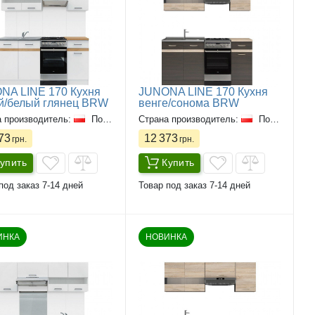
NA LINE 170 Кухня
JUNONA LINE 170 Кухня
й/белый глянец BRW
венге/сонома BRW
а производитель:
Польша
Страна производитель:
Польша
73
12 373
грн.
грн.
упить
Купить
под заказ 7-14 дней
Товар под заказ 7-14 дней
ИНКА
НОВИНКА