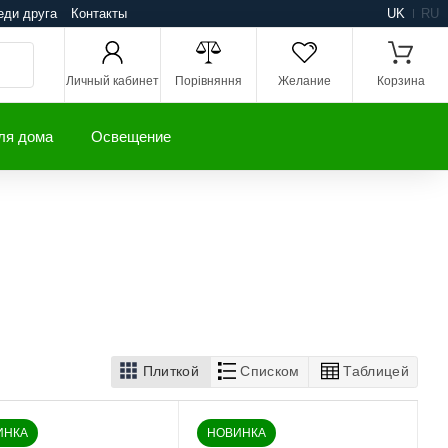
еди друга
Контакты
UK
RU
Личный кабинет
Порівняння
Желание
Корзина
ля дома
Освещение
Плиткой
Списком
Таблицей
ИНКА
НОВИНКА