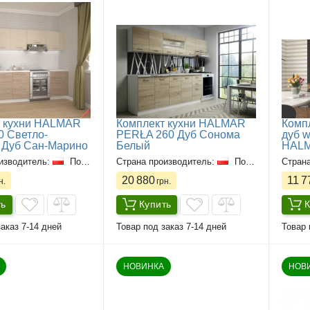
т кухни HALMAR
Комплект кухни HALMAR
Комп
0 Светло-
PERŁA 260 Дуб Сонома
дуб w
 Дуб Сан-Марино
Белый
HAL
изводитель:
Польша
Страна производитель:
Польша
Стран
20 880
11 7
н.
грн.
ть
Купить
К
аказ 7-14 дней
Товар под заказ 7-14 дней
Товар 
НОВИНКА
НОВ