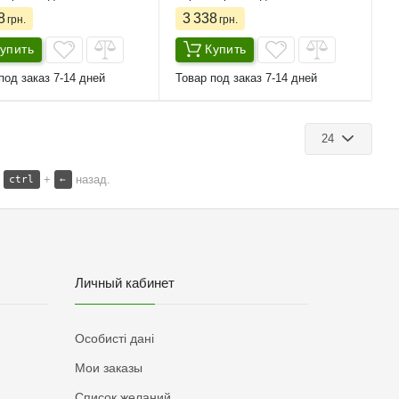
8
3 338
грн.
грн.
упить
Купить
под заказ 7-14 дней
Товар под заказ 7-14 дней
24
и
+
назад.
ctrl
←
Личный кабинет
Особисті дані
Мои заказы
Список желаний