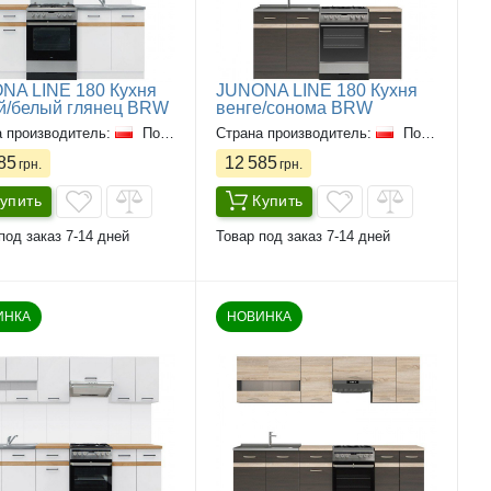
NA LINE 180 Кухня
JUNONA LINE 180 Кухня
й/белый глянец BRW
венге/сонома BRW
а производитель:
Польша
Страна производитель:
Польша
85
12 585
грн.
грн.
упить
Купить
под заказ 7-14 дней
Товар под заказ 7-14 дней
ИНКА
НОВИНКА