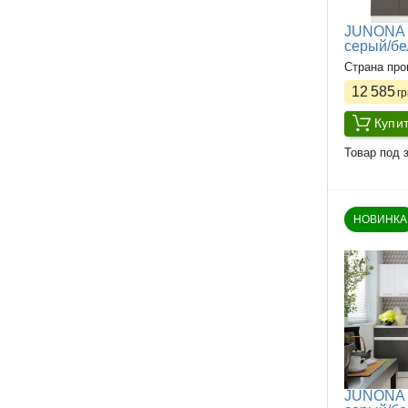
JUNONA L
серый/б
Страна про
12 585
гр
Купи
Товар под з
НОВИНКА
JUNONA L