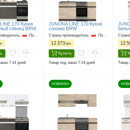
INE 170 Кухня
JUNONA LINE 170 Кухня
JUNO
елый глянец BRW
сонома BRW
белы
изводитель:
Польша
Страна производитель:
Польша
Стран
12 373
12 5
н.
грн.
ть
Купить
К
аказ 7-14 дней
Товар под заказ 7-14 дней
Товар 
НОВИНКА
НОВ