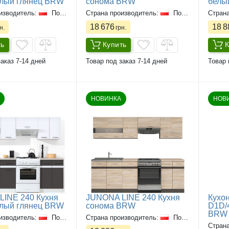
елый глянец BRW
сонома BRW
белы
изводитель:
Польша
Страна производитель:
Польша
Стран
18 676
18 8
н.
грн.
ть
Купить
К
аказ 7-14 дней
Товар под заказ 7-14 дней
Товар 
НОВИНКА
НОВ
INE 240 Кухня
JUNONA LINE 240 Кухня
Кухо
елый глянец BRW
сонома BRW
D1D/
BRW
изводитель:
Польша
Страна производитель:
Польша
Стран