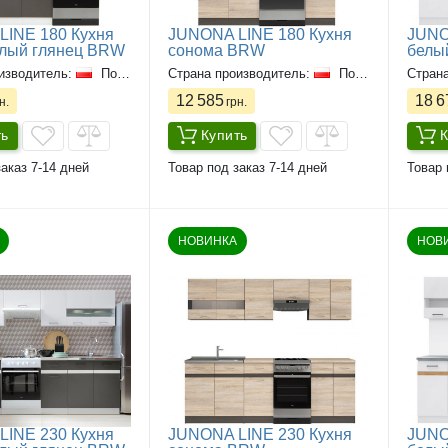
INE 180 Кухня
JUNONA LINE 180 Кухня
JUNO
елый глянец BRW
сонома BRW
белы
изводитель:
Польша
Страна производитель:
Польша
Стран
12 585
18 6
н.
грн.
ть
Купить
К
аказ 7-14 дней
Товар под заказ 7-14 дней
Товар 
НОВИНКА
НОВ
INE 230 Кухня
JUNONA LINE 230 Кухня
JUNO