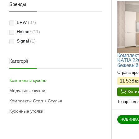
Бренды
BRW
(37)
Halmar
(11)
Signal
(1)
Комплек
KATIA 22
Категорії
бежевый
Страна про
Комплекты кухонь
11 538
гр
Модульные кухни
Купи
Комплекты Стол + Стулья
Товар под з
Кухонные уголки
НОВИНКА