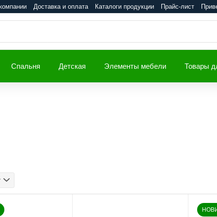
компании
Доставка и оплата
Каталоги продукции
Прайс-лист
Прив
Спальня
Детская
Элементы мебели
Товары д
у
НОВ