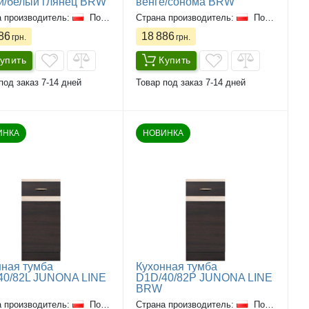
й/белый глянец BRW
венге/сонома BRW
а производитель:
Польша
Страна производитель:
Польша
86
18 886
грн.
грн.
упить
Купить
под заказ 7-14 дней
Товар под заказ 7-14 дней
ИНКА
НОВИНКА
нная тумба
Кухонная тумба
40/82L JUNONA LINE
D1D/40/82P JUNONA LINE
BRW
а производитель:
Польша
Страна производитель:
Польша