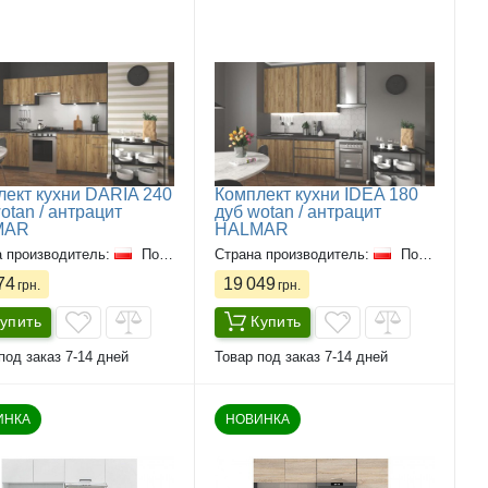
лект кухни DARIA 240
Комплект кухни IDEA 180
otan / антрацит
дуб wotan / антрацит
MAR
HALMAR
а производитель:
Польша
Страна производитель:
Польша
74
19 049
грн.
грн.
упить
Купить
под заказ 7-14 дней
Товар под заказ 7-14 дней
ИНКА
НОВИНКА