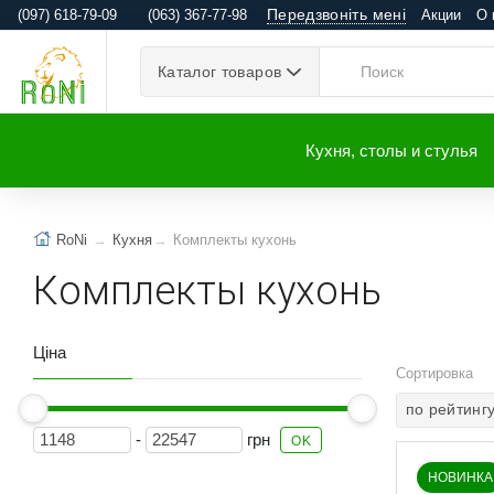
Передзвоніть мені
(097) 618-79-09
(063) 367-77-98
Акции
О 
Каталог товаров
Кухня, столы и стулья
RoNi
Кухня
Комплекты кухонь
Комплекты кухонь
Ціна
Сортировка
по рейтинг
-
грн
OK
НОВИНКА