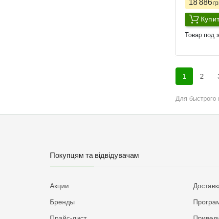
18 886
гр
Купи
Товар под з
1
2
Для быстрого
Покупцям та відвідувачам
Акции
Доставк
Бренды
Програм
Прайс-лист
Приведи