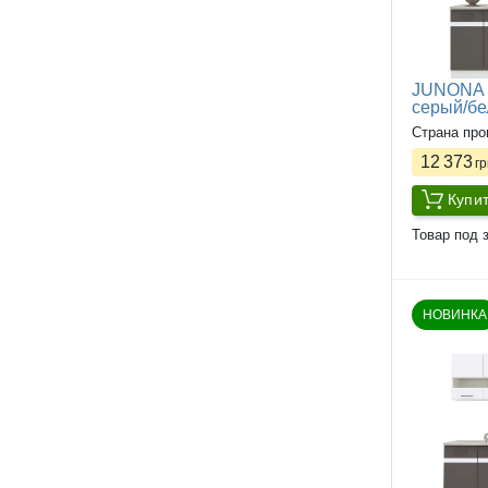
JUNONA L
серый/б
Страна про
12 373
гр
Купи
Товар под з
НОВИНКА