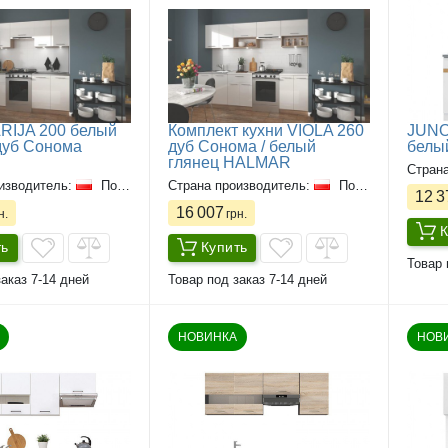
RIJA 200 белый
Комплект кухни VIOLA 260
JUNO
 дуб Сонома
дуб Сонома / белый
белы
глянец HALMAR
Стран
изводитель:
Польша
Страна производитель:
Польша
12 3
16 007
н.
грн.
К
ть
Купить
Товар 
аказ 7-14 дней
Товар под заказ 7-14 дней
НОВИНКА
НОВ