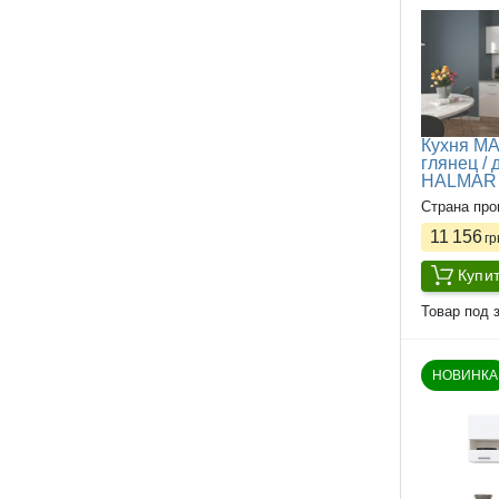
Кухня MA
глянец /
HALMAR
Страна про
11 156
гр
Купи
Товар под з
НОВИНКА