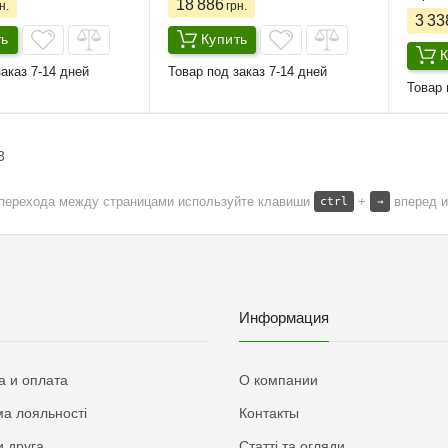
18 886
н.
грн.
3 33
ть
Купить
К
аказ 7-14 дней
Товар под заказ 7-14 дней
Товар 
3
 перехода между страницами используйте клавиши
+
вперед 
ctrl
→
Информация
а и оплата
О компании
а лояльності
Контакты
 друга
Статті та огляди