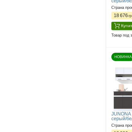
серый/б
Страна про
18 676
гр
Купи
Товар под з
НОВИНКА
JUNONA L
серый/б
Страна про