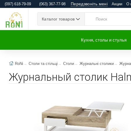
Передзвоніть мені
(097) 618-79-09
(063) 367-77-98
Акции
О 
Каталог товаров
Кухня, столы и стулья
RoNi
Столи та стільці
Столи
Журнальні столики
Журна
Журнальный столик Hal