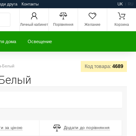
еди друга
Контакты
UK
RU
Личный кабинет
Порівняння
Желание
Корзина
ля дома
Освещение
а-Белый
Код товара:
4689
-Белый
и за ціною
Додати до порівняння