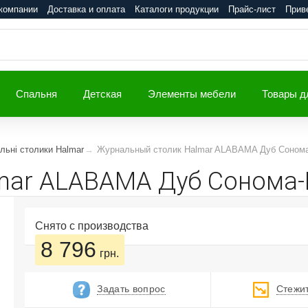
компании
Доставка и оплата
Каталоги продукции
Прайс-лист
Прив
Спальня
Детская
Элементы мебели
Товары д
льні столики Halmar
Журнальный столик Halmar ALABAMA Дуб Соном
mar ALABAMA Дуб Сонома
Снято с производства
8 796
грн.
Задать вопрос
Стежит