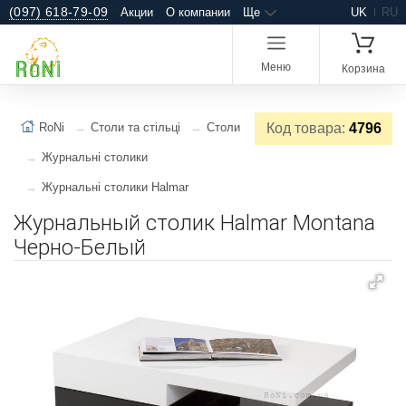
(097) 618-79-09
Акции
О компании
Ще
UK
RU
Меню
Корзина
RoNi
Столи та стільці
Столи
Код товара:
4796
Журнальні столики
Журнальні столики Halmar
Журнальный столик Halmar Montana
Черно-Белый