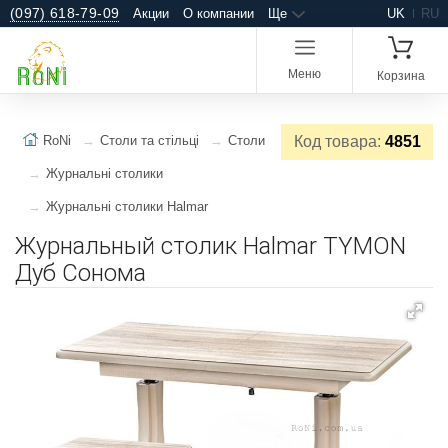
(097) 618-79-09
Акции
О компании
Ще
UK
RU
Меню
Корзина
RoNi
Столи та стільці
Столи
Код товара:
4851
Журнальні столики
Журнальні столики Halmar
Журнальный столик Halmar TYMON
Дуб Сонома