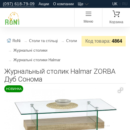
(097) 618-79-09
Акции
О компании
Ще
UK
RU
Меню
Корзина
RoNi
Столи та стільці
Столи
Код товара:
4864
Журнальні столики
Журнальні столики Halmar
Журнальный столик Halmar ZORBA
Дуб Сонома
НОВИНКА