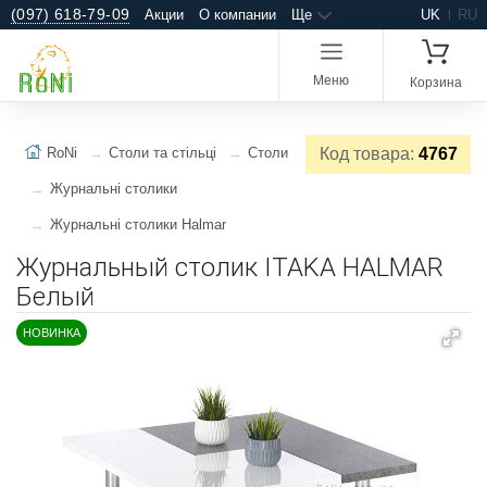
(097) 618-79-09
Акции
О компании
Ще
UK
RU
Меню
Корзина
RoNi
Столи та стільці
Столи
Код товара:
4767
Журнальні столики
Журнальні столики Halmar
Журнальный столик ITAKA HALMAR
Белый
НОВИНКА