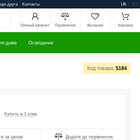
еди друга
Контакты
UK
RU
Личный кабинет
Порівняння
Желание
Корзина
ля дома
Освещение
Код товара:
5184
Купить в 1 клик
и за ціною
Додати до порівняння