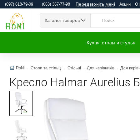
Передзвоніть мені
(097) 618-79-09
(063) 367-77-98
Акции
О 
Каталог товаров
Кухня, столы и стулья
RoNi
Столи та стільці
Стільці
Для керівників
Для керів
Кресло Halmar Aurelius 