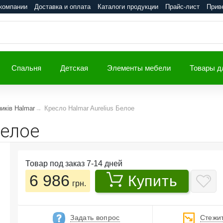
компании
Доставка и оплата
Каталоги продукции
Прайс-лист
Прив
Спальня
Детская
Элементы мебели
Товары д
ників Halmar
Кресло Halmar Aurelius Белое
Белое
Товар под заказ 7-14 дней
6 986
Купить
грн.
Задать вопрос
Стежит