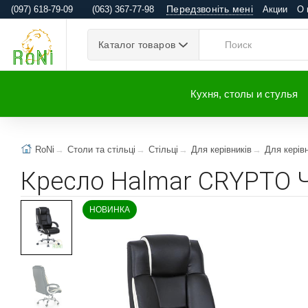
Передзвоніть мені
(097) 618-79-09
(063) 367-77-98
Акции
О 
Каталог товаров
Кухня, столы и стулья
RoNi
Столи та стільці
Стільці
Для керівників
Для керів
Кресло Halmar CRYPTO 
НОВИНКА