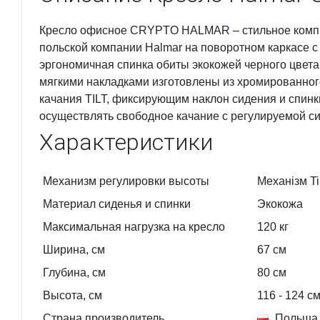
Кресло офисное CRYPTO HALMAR – стильное компь
польской компании Halmar на поворотном каркасе с
эргономичная спинка обиты экокожей черного цвета
мягкими накладками изготовлены из хромированно
качания TILT, фиксирующим наклон сидения и спин
осуществлять свободное качание с регулируемой си
Характеристики
Механизм регулировки высоты
Механізм Til
Материал сиденья и спинки
Экокожа
Максимальная нагрузка на кресло
120 кг
Ширина, см
67
см
Глубина, см
80
см
Высота, см
116
- 124
с
Страна производитель
Польша