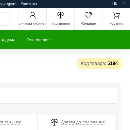
еди друга
Контакты
UK
RU
Личный кабинет
Порівняння
Желание
Корзина
ля дома
Освещение
Код товара:
5194
и за ціною
Додати до порівняння