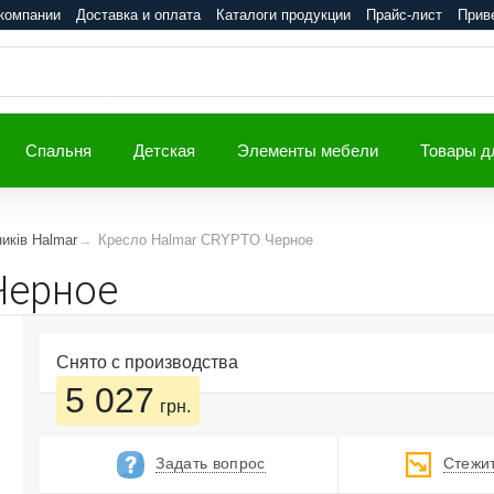
компании
Доставка и оплата
Каталоги продукции
Прайс-лист
Прив
Спальня
Детская
Элементы мебели
Товары д
ників Halmar
Кресло Halmar CRYPTO Черное
Черное
Снято с производства
5 027
грн.
Задать вопрос
Стежит