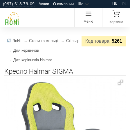
(097) 618-79-09
Акции
О компании
Ще
UK
RU
Меню
Корзина
RoNi
Столи та стільці
Стільці
Код товара:
5261
Для керівників
Для керівників Halmar
Кресло Halmar SIGMA