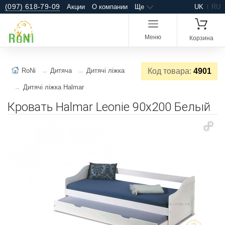
(097) 618-79-09
Акции
О компании
Ще
UK
RU
Меню
Корзина
RoNi
Дитяча
Дитячі ліжка
Код товара:
4901
Дитячі ліжка Halmar
Кровать Halmar Leonie 90х200 Белый