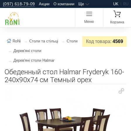
(097) 618-79-09
Акции
О компании
Ще
UK
RU
Меню
Корзина
RoNi
Столи та стільці
Столи
Код товара:
4569
Дерев'яні столи
Дерев'яні столи Halmar
Обеденный стол Halmar Fryderyk 160-
240x90x74 см Темный орех