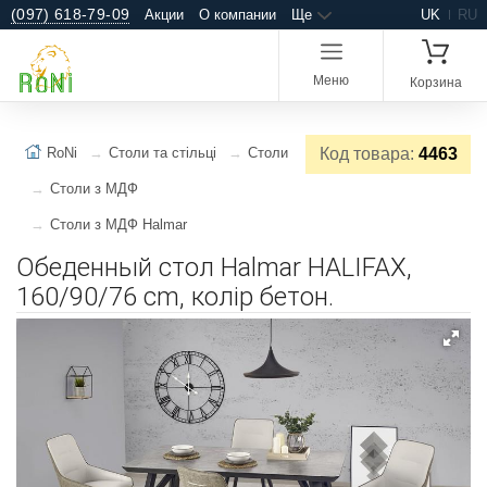
(097) 618-79-09
Акции
О компании
Ще
UK
RU
Меню
Корзина
RoNi
Столи та стільці
Столи
Код товара:
4463
Столи з МДФ
Столи з МДФ Halmar
Обеденный стол Halmar HALIFAX,
160/90/76 cm, колір бетон.