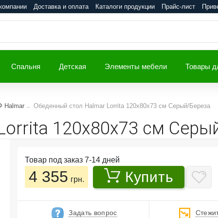
компании
Доставка и оплата
Каталоги продукции
Прайс-лист
Прив
Спальня
Детская
Элементы мебели
Товары д
Ф Halmar
Обеденный стол Halmar Lorrita 120x80x73 см Серый/Береза
Lorrita 120x80x73 см Серы
Товар под заказ 7-14 дней
4 355
Купить
грн.
Задать вопрос
Стежит