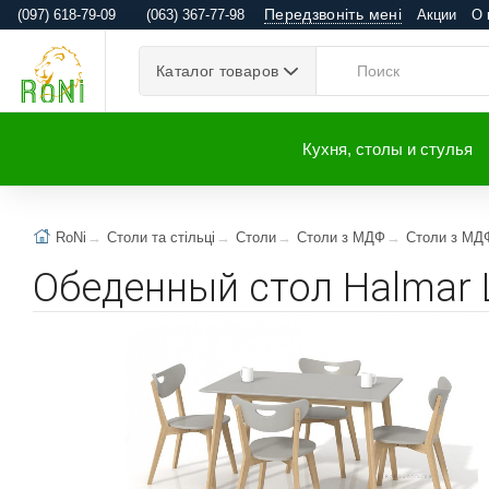
Передзвоніть мені
(097) 618-79-09
(063) 367-77-98
Акции
О 
Каталог товаров
Кухня, столы и стулья
RoNi
Столи та стільці
Столи
Столи з МДФ
Столи з МД
Обеденный стол Halmar 