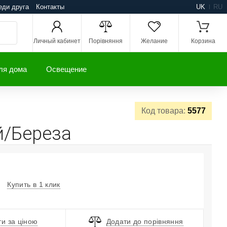
еди друга
Контакты
UK
RU
Личный кабинет
Порівняння
Желание
Корзина
ля дома
Освещение
Код товара:
5577
й/Береза
Купить в 1 клик
и за ціною
Додати до порівняння