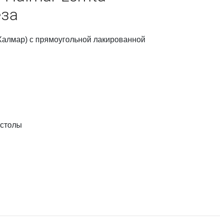
еза
(Халмар) с прямоугольной лакированной
 столы