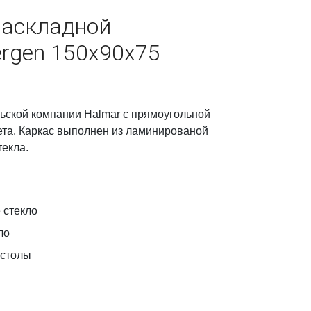
раскладной
ergen 150x90x75
льской компании Halmar с прямоугольной
ета. Каркас выполнен из ламинированой
текла.
 стекло
ло
 столы