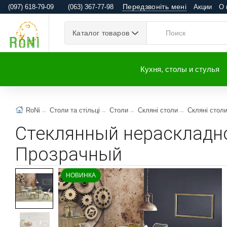
Передзвоніть мені
(097) 618-79-09
(063) 367-77-98
Акции
О 
Каталог товаров
Кухня, столы и стулья
RoNi
Столи та стільці
Столи
Скляні столи
Скляні стол
Стеклянный нераскладно
Прозрачный
НОВИНКА