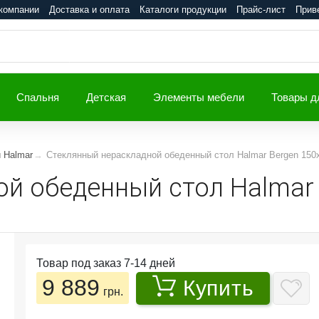
компании
Доставка и оплата
Каталоги продукции
Прайс-лист
Прив
Спальня
Детская
Элементы мебели
Товары д
и Halmar
Стеклянный нераскладной обеденный стол Halmar Bergen 150
й обеденный стол Halmar 
Товар под заказ 7-14 дней
9 889
Купить
грн.