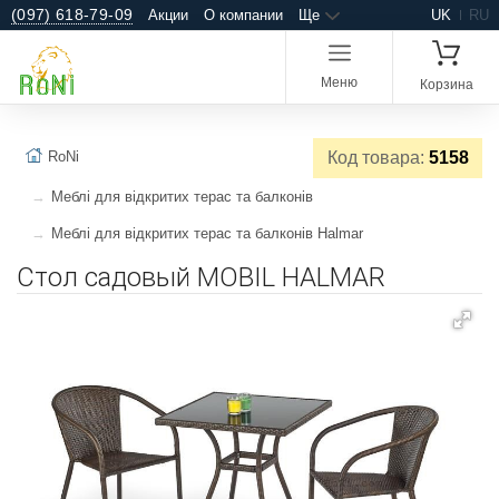
(097) 618-79-09
Акции
О компании
Ще
UK
RU
Меню
Корзина
RoNi
Код товара:
5158
Меблі для відкритих терас та балконів
Меблі для відкритих терас та балконів Halmar
Стол садовый MOBIL HALMAR