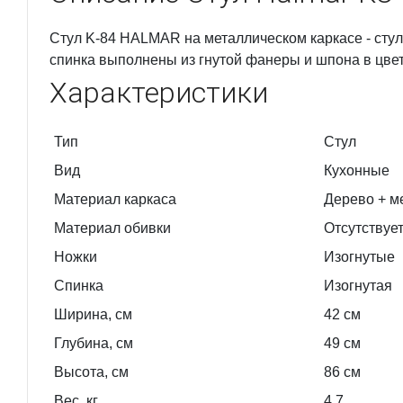
Стул K-84 HALMAR на металлическом каркасе - стул
спинка выполнены из гнутой фанеры и шпона в цвет
Характеристики
Тип
Cтул
Вид
Кухонные
Материал каркаса
Дерево + м
Материал обивки
Отсутствуе
Ножки
Изогнутые
Спинка
Изогнутая
Ширина, см
42
см
Глубина, см
49
см
Высота, см
86
см
Вес, кг
4.7