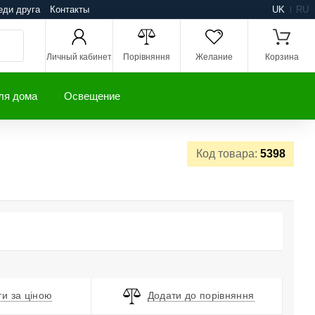
еди друга
Контакты
UK
RU
Личный кабинет
Порівняння
Желание
Корзина
ля дома
Освещение
Код товара:
5398
и за ціною
Додати до порівняння