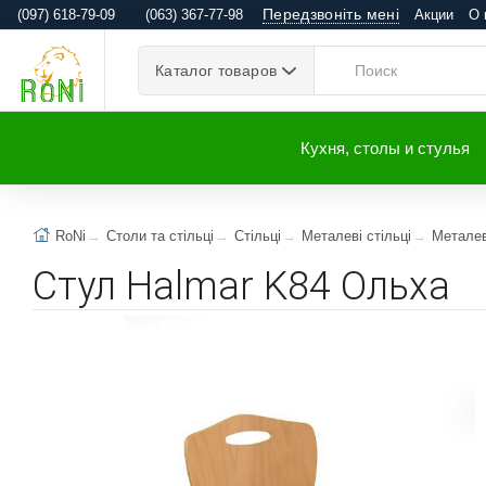
Передзвоніть мені
(097) 618-79-09
(063) 367-77-98
Акции
О 
Каталог товаров
Кухня, столы и стулья
RoNi
Столи та стільці
Стільці
Металеві стільці
Металев
Стул Halmar K84 Ольха