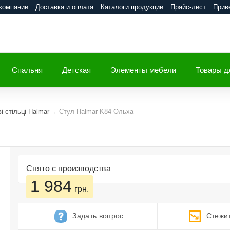
компании
Доставка и оплата
Каталоги продукции
Прайс-лист
Прив
Спальня
Детская
Элементы мебели
Товары д
і стільці Halmar
Стул Halmar K84 Ольха
Снято с производства
1 984
грн.
Задать вопрос
Стежит