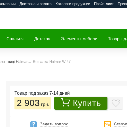
компании
Доставка и оплата
Каталоги продукции
Прайс-лист
Прив
Спальня
Детская
Элементы мебели
Товары д
 зонтниці Halmar
Вешалка Halmar W-47
Товар под заказ 7-14 дней
2 903
Купить
грн.
Задать вопрос
Стежит