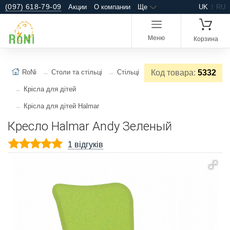
(097) 618-79-09
Акции
О компании
Ще
UK
RU
Меню
Корзина
RoNi
Столи та стільці
Стільці
Код товара:
5332
Крісла для дітей
Крісла для дітей Halmar
Кресло Halmar Andy Зеленый
1 відгуків