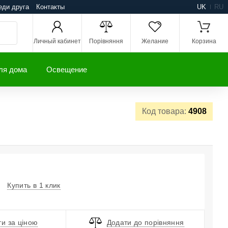
еди друга
Контакты
UK
RU
Личный кабинет
Порівняння
Желание
Корзина
ля дома
Освещение
Код товара:
4908
Купить в 1 клик
и за ціною
Додати до порівняння