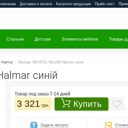
компании
Доставка и оплата
Каталоги продукции
Прайс-лист
Прив
Спальня
Детская
Элементы мебели
Товары д
 Halmar
Матрас NEAPOL 90x200 Halmar синій
almar синій
Товар под заказ 7-14 дней
3 321
Купить
грн.
Задать вопрос
Стежит