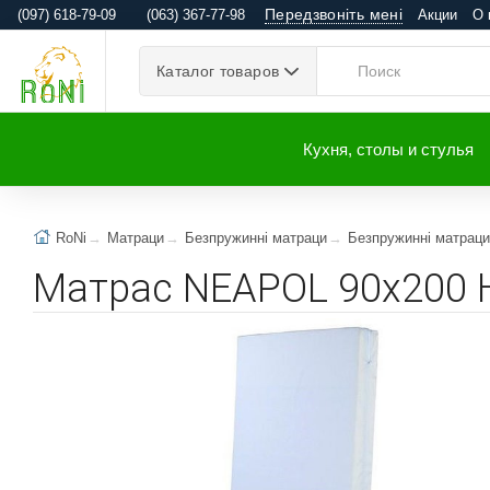
Передзвоніть мені
(097) 618-79-09
(063) 367-77-98
Акции
О 
Каталог товаров
Кухня, столы и стулья
RoNi
Матраци
Безпружинні матраци
Безпружинні матраци
Матрас NEAPOL 90x200 H