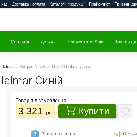
 нас
Доставка і оплата
Каталоги продукції
Прайс-лист
Приведи др
Спальня
Дитяча
Елементи меблів
Товари дл
 Halmar
Матрас NEAPOL 90x200 Halmar Синій
almar Синій
Товар під замовлення
3 321
Купити
грн.
Задати питання
Стежит