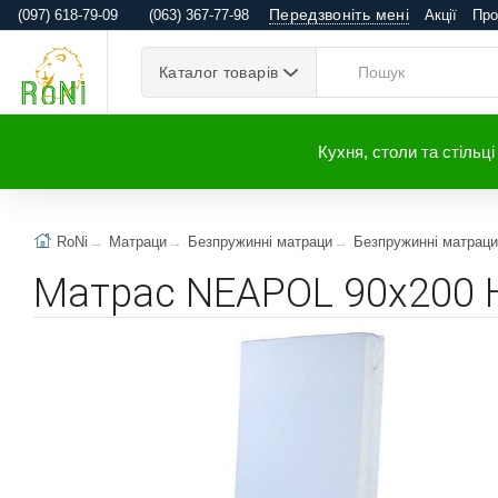
Передзвоніть мені
(097) 618-79-09
(063) 367-77-98
Акції
Про
Каталог товарів
Кухня, столи та стільці
RoNi
Матраци
Безпружинні матраци
Безпружинні матраци
Матрас NEAPOL 90x200 H