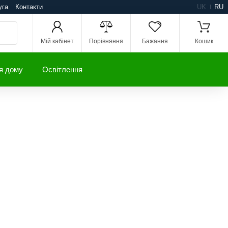
уга
Контакти
UK
RU
Мій кабінет
Порівняння
Бажання
Кошик
я дому
Освітлення