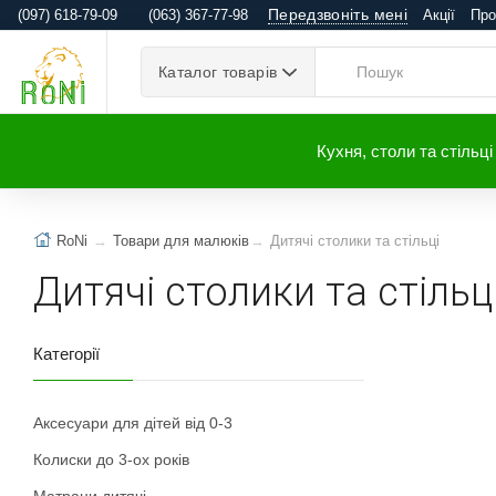
Передзвоніть мені
(097) 618-79-09
(063) 367-77-98
Акції
Про
Каталог товарів
Кухня, столи та стільці
RoNi
Товари для малюків
Дитячі столики та стільці
Дитячі столики та стільц
Категорії
Аксесуари для дітей від 0-3
Колиски до 3-ох років
Матраци дитячі