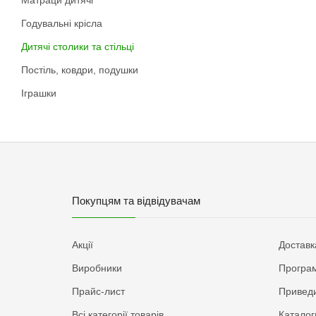
Годувальні крісла
Дитячі столики та стільці
Постіль, ковдри, подушки
Іграшки
Покупцям та відвідувачам
Акції
Доставк
Виробники
Програм
Прайс-лист
Приведи
Всі категорії товарів
Каталог