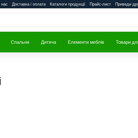
 нас
Доставка і оплата
Каталоги продукції
Прайс-лист
Приведи др
Спальня
Дитяча
Елементи меблів
Товари дл
і