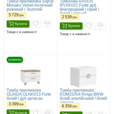
Тумба приліжкова Signal
Тумбочка RAVEN
Monako Velvet Античний
RVXK021 Forte дуб
рожевий / Золотий
благородний / сірий /
білий / чорний
5 729
грн.
2 539
грн.
Купити
Купити
Товар є в наявності
Товар є в наявності
НОВИНКА
Тумба приліжкова
Тумба приліжкова
OLINDA OLNK013 Forte
KOM2S/5/4 Ringo BRW
білий / дуб артисан
білий альпійський / білий
глянець
3 399
грн.
6 356
грн.
Купити