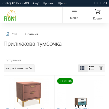
(097) 618-79-09
Акції
Про нас
Ще
UK
RU
Меню
Кошик
RoNi
Спальня
Приліжкова тумбочка
Сортування
за рейтингом
НОВИНКА