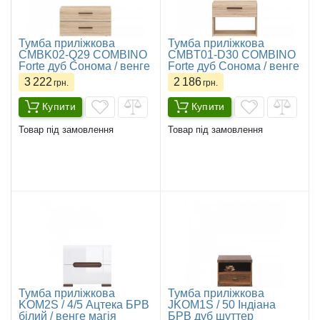
Тумба приліжкова
Тумба приліжкова
CMBK02-Q29 COMBINO
CMBT01-D30 COMBINO
Forte дуб Сонома / венге
Forte дуб Сонома / венге
3 222
2 186
грн.
грн.
Купити
Купити
Товар під замовлення
Товар під замовлення
​Тумба приліжкова
Тумба приліжкова
KOM2S / 4/5 Ацтека БРВ
JKOM1S / 50 Індіана
білий / венге магія
БРВ дуб шуттер