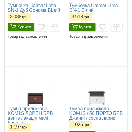
Тумбочка Halmar Lima
Тумбочка Halmar Lima
SN-1 Дуб Сонома Білий
SN-1 Білий
3 038
3 518
грн.
грн.
Купити
Купити
Товар під замовлення
Товар під замовлення
​Тумба приліжкова
Тумба приліжкова
KOM1S ЛОРЕН БРВ
KOM1S / 50 ПОРТО БРВ
венге / акація малі
Джанні / сосна ларик
бронза
1 026
грн.
1 197
грн.