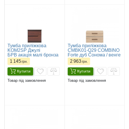
​Тумба приліжкова
Тумба приліжкова
KOM2SР Джулі
CMBK01-Q29 COMBINO
БРВ акація малі бронза
Forte дуб Сонома / венге
1 145
2 963
грн.
грн.
Купити
Купити
Товар під замовлення
Товар під замовлення