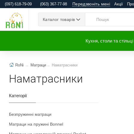
Передзвоніть мені
(097) 618-79-09
(063) 367-77-98
Акції
Про
Каталог товарів
Кухня, столи та стільці
RoNi
Матраци
Наматрасники
Наматрасники
Категорії
Безпружинні матраци
Матраци на пружині Bonnel
Матраци на незалежній пружині Pocket