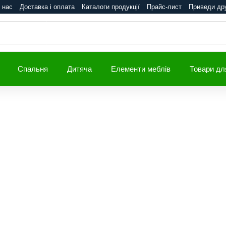
 нас
Доставка і оплата
Каталоги продукції
Прайс-лист
Приведи др
Спальня
Дитяча
Елементи меблів
Товари дл