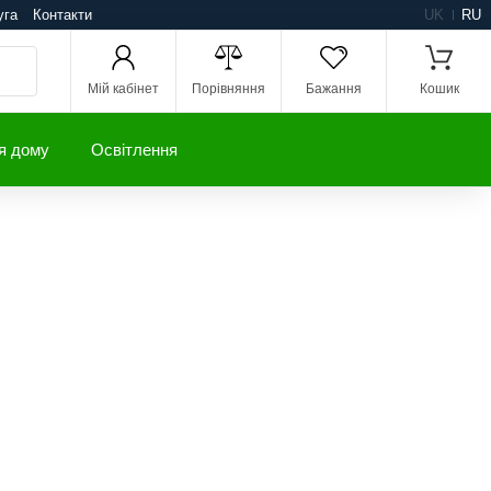
уга
Контакти
UK
RU
Мій кабінет
Порівняння
Бажання
Кошик
я дому
Освітлення