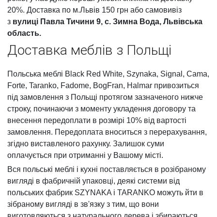
20%. Доставка по м.Львів 150 грн або самовивіз
з
вулиці Павла Тичини 9, с. Зимна Вода, Львівська
область.
Доставка меблів з Польщі
Польська меблі Black Red White, Szynaka, Signal, Cama,
Forte, Taranko, Fadome, BogFran, Halmar привозиться
під замовлення з Польщі протягом зазначеного нижче
строку, починаючи з моменту укладення договору та
внесення передоплати в розмірі 10% від вартості
замовлення. Передоплата вноситься з перерахування,
згідно виставленого рахунку. Залишок суми
оплачується при отриманні у Вашому місті.
Вся польські меблі і кухні поставляється в розібраному
вигляді в фабричній упаковці, деякі системи від
польських фабрик SZYNAKA і TARANKO можуть йти в
зібраному вигляді в зв'язку з тим, що вони
виготовляються з натурального дерева і збираються