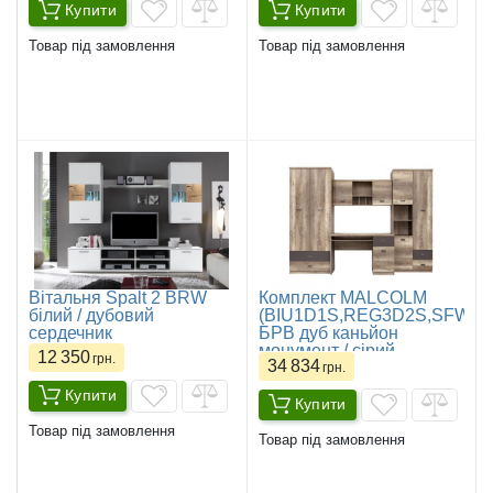
Купити
Купити
Товар під замовлення
Товар під замовлення
Вітальня Spalt 2 BRW
Комплект MALCOLM
білий / дубовий
(BIU1D1S,REG3D2S,SFW2D
сердечник
БРВ дуб каньйон
монумент / сірий
12 350
грн.
34 834
вольфрам
грн.
Купити
Купити
Товар під замовлення
Товар під замовлення