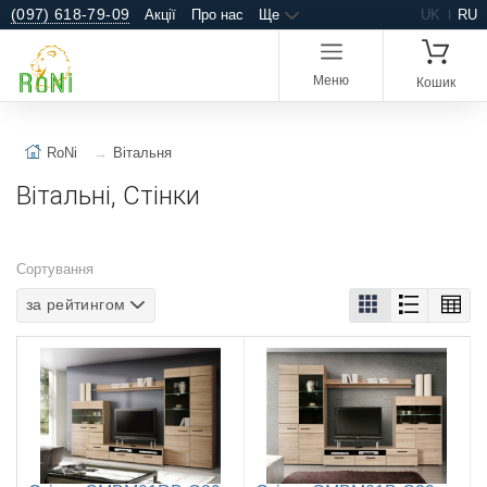
(097) 618-79-09
Акції
Про нас
Ще
UK
RU
Меню
Кошик
RoNi
Вітальня
Вітальні, Стінки
Сортування
за рейтингом