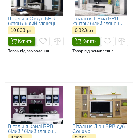
​Вітальня Стоун БРВ
Вітальня Емма БРВ
бетон / білий глянець
кантрі / білий глянець
10 833
6 823
грн.
грн.
Купити
Купити
Товар під замовлення
Товар під замовлення
​Вітальня Кайлі БРВ
​Вітальня Ліон БРВ дуб
білий / білий глянець
Сонома