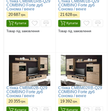
Стінка CMBM01RB-Q29
Стінка CMBM01B-Q29
COMBINO Forte дуб
COMBINO Forte дуб
Сонома / венге
Сонома / венге
20 687
21 628
грн.
грн.
Купити
Купити
Товар під замовлення
Товар під замовлення
Стінка CMBM02B-Q29
Стінка CMBM02RB-Q29
COMBINO Forte дуб
COMBINO Forte дуб
Сонома / венге
Сонома / венге
20 355
19 392
грн.
грн.
Купити
Купити