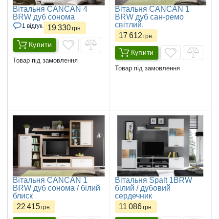
Вітальня CANCAN 4
Вітальня CANCAN 1
BRW дуб сонома
BRW дуб сан-ремо
світлий.
1 відгук.
19 330
грн.
17 612
грн.
Купити
Купити
Товар під замовлення
Товар під замовлення
Вітальня CANCAN 1
Вітальня Spalt 1BRW
BRW дуб сонома / білий
білий / дубовий
блиск
сердечник
22 415
11 086
грн.
грн.