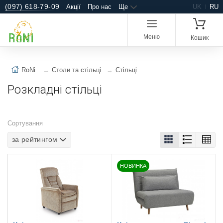
(097) 618-79-09
Акції
Про нас
Ще
UK
RU
Меню
Кошик
RoNi
Столи та стільці
Стільці
Розкладні стільці
Сортування
за рейтингом
НОВИНКА