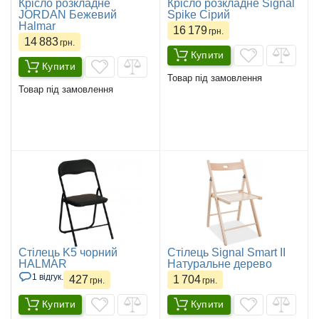
Крісло розкладне
Крісло розкладне Signal
JORDAN Бежевий
Spike Сірий
Halmar
16 179
грн.
14 883
грн.
Купити
Купити
Товар під замовлення
Товар під замовлення
Стілець K5 чорний
Стілець Signal Smart II
HALMAR
Натуральне дерево
1 відгук.
427
1 704
грн.
грн.
Купити
Купити