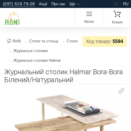
(097) 618-79-09
Акції
Про нас
Ще
UK
RU
Меню
Кошик
RoNi
Столи та стільці
Столи
Код товару:
5594
Журнальні столики
Журнальні столики Halmar
Журнальний столик Halmar Bora-Bora
Білений/Натуральний