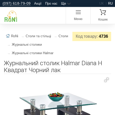
(097) 618-79-09
Акції
Про нас
Ще
UK
RU
Меню
Кошик
RoNi
Столи та стільці
Столи
Код товару:
4736
Журнальні столики
Журнальні столики Halmar
Журнальний столик Halmar Diana H
Квадрат Чорний лак