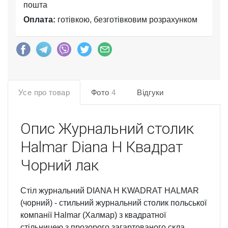
пошта
Оплата:
готівкою, безготівковим розрахунком
Усе про товар
Фото
4
Відгуки
Опис
Журнальний столик
Halmar Diana H Квадрат
Чорний лак
Стіл журнальний DIANA H KWADRAT HALMAR
(чорний) - стильний журнальний столик польської
компанії Halmar (Халмар) з квадратної
стільницею з прозорого загартованого скла.