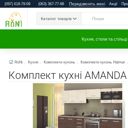
Передзвоніть мені
(097) 618-79-09
(063) 367-77-98
Акції
Про
Каталог товарів
Кухня, столи та стільці
RoNi
Кухня
Комплекти кухонь
Комплекти кухонь Halmar
Комплект кухні AMANDA 