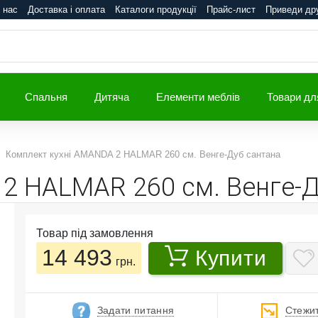
 нас
Доставка і оплата
Каталоги продукції
Прайс-лист
Приведи др
Спальня
Дитяча
Елементи меблів
Товари дл
Комплект кухні AMANDA 2 HALMAR 260 см. Венге-Дуб сантана
2 HALMAR 260 см. Венге-Д
Товар під замовлення
14 493
Купити
грн.
Задати питання
Стежит