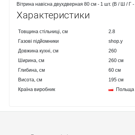
Вітрина навісна двухдверная 80 см - 1 шт. (В / Ш / Г -
Характеристики
Товщина стільниці, см
2.8
Газові підйомники
shop.y
Довжина кухні, см
260
Ширина, см
260
см
Глибина, см
60
см
Висота, см
195
см
Країна виробник
Польща