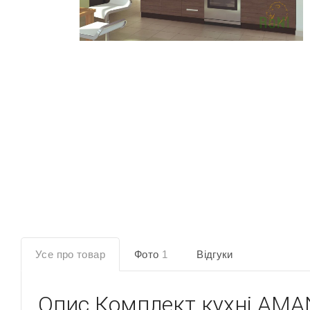
Усе про товар
Фото
1
Відгуки
Опис
Комплект кухні AM