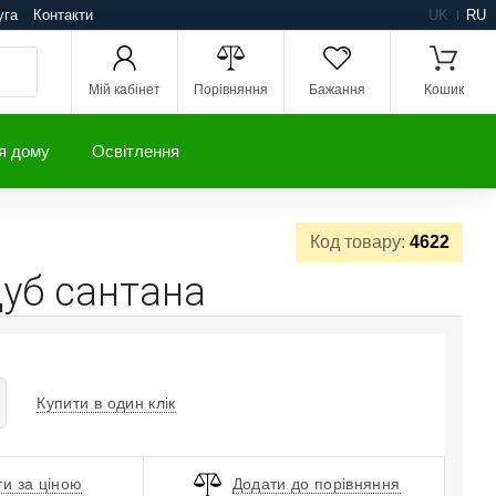
уга
Контакти
UK
RU
Мій кабінет
Порівняння
Бажання
Кошик
я дому
Освітлення
Код товару:
4622
уб сантана
Купити в один клік
и за ціною
Додати до порівняння