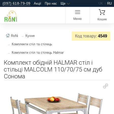
(097) 618-79-09
Акції
Про нас
Ще
UK
RU
Меню
Кошик
RoNi
Кухня
Код товару:
4549
Комплекти cтіл та стілець
Комплекти cтіл та стілець Halmar
Комплект обідній HALMAR стіл і
стільці MALCOLM 110/70/75 см дуб
Сонома