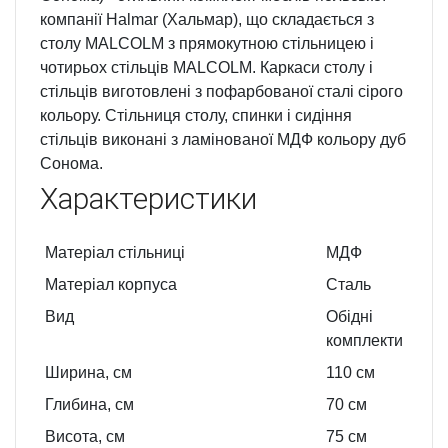
компанії Halmar (Хальмар), що складається з
столу MALCOLM з прямокутною стільницею і
чотирьох стільців MALCOLM. Каркаси столу і
стільців виготовлені з пофарбованої сталі сірого
кольору. Стільниця столу, спинки і сидіння
стільців виконані з ламінованої МДФ кольору дуб
Сонома.
Характеристики
Матеріал стільниці
МДФ
Матеріал корпуса
Сталь
Вид
Обідні
комплекти
Ширина, см
110
см
Глибина, см
70
см
Висота, см
75
см