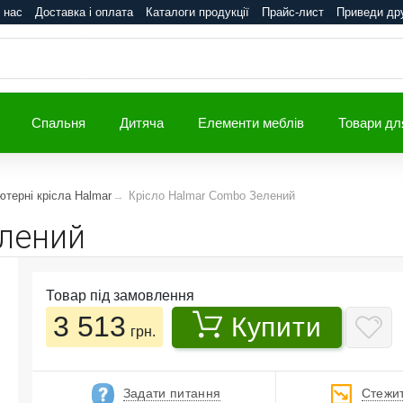
 нас
Доставка і оплата
Каталоги продукції
Прайс-лист
Приведи др
Спальня
Дитяча
Елементи меблів
Товари дл
ютерні крісла Halmar
Крісло Halmar Combo Зелений
лений
Товар під замовлення
3 513
Купити
грн.
Задати питання
Стежит