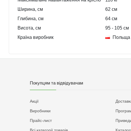
Ширина, см
62
см
Глибина, см
64
см
Висота, см
95
- 105
см
Країна виробник
Польща
Покупцям та відвідувачам
Акції
Доставк
Виробники
Програм
Прайс-лист
Приведи
Всі категорії товарів
Каталог