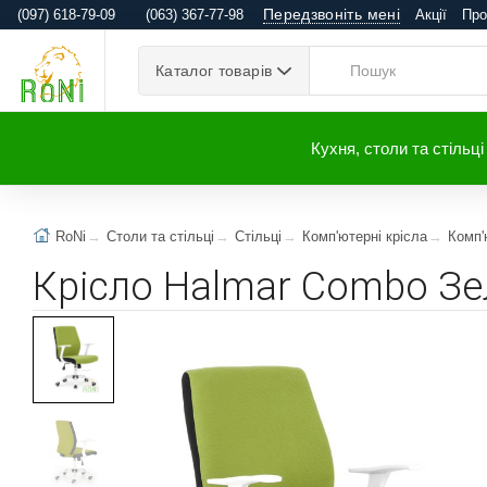
Передзвоніть мені
(097) 618-79-09
(063) 367-77-98
Акції
Про
Каталог товарів
Кухня, столи та стільці
RoNi
Столи та стільці
Стільці
Комп'ютерні крісла
Комп'
Крісло Halmar Combo Зе