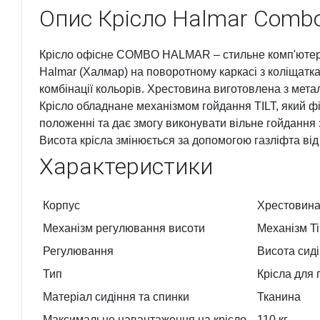
Опис
Крісло Halmar Comb
Крісло офісне COMBO HALMAR – стильне комп'ютерне
Halmar (Халмар) на поворотному каркасі з коліщатк
комбінації кольорів. Хрестовина виготовлена з метал
Крісло обладнане механізмом гойдання TILT, який фі
положенні та дає змогу виконувати вільне гойдання
Висота крісла змінюється за допомогою газліфта від 
Характеристики
Корпус
Хрестовина
Механізм регулювання висоти
Механізм Til
Регулювання
Висота сид
Тип
Крісла для
Матеріал сидіння та спинки
Тканина
Максимальне навантаження на крісло
110 кг