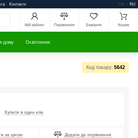
уга
Контакти
UK
RU
Мій кабінет
Порівняння
Бажання
Кошик
я дому
Освітлення
Код товару:
5642
Купити в один клік
и за ціною
Додати до порівняння