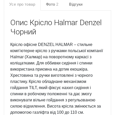
Усе про товар
Фото
2
Відгуки
Опис
Крісло Halmar Denzel
Чорний
Крісло офісне DENZEL HALMAR – стильне
комп'ютерне крісло з ручками польської компанії
Halmar (Халмар) на поворотному каркасі з
коліщатками. Для оббивки сидіння і спинки
використана приємна на дотик екошкіра.
Хрестовина та ручки виготовлені з чорного
пластику. Крісло обладнане механізмом
гойдання TILT, який фіксує нахил сидіння і
спинки в робочому положенні та дає змогу
виконувати вільне гойдання з регульованою
силою відхилення. Висота крісла змінюється за
допомогою газліфта від 100 до 110 см.