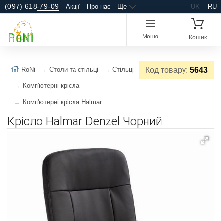
(097) 618-79-09
Акції
Про нас
Ще
UK
RU
Меню
Кошик
RoNi
Столи та стільці
Стільці
Код товару:
5643
Комп'ютерні крісла
Комп'ютерні крісла Halmar
Крісло Halmar Denzel Чорний