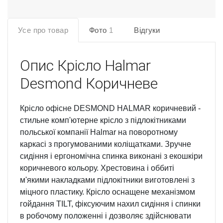
Усе про товар
Фото
1
Відгуки
Опис
Крісло Halmar
Desmond Коричневе
Крісло офісне DESMOND HALMAR коричневий -
стильне комп'ютерне крісло з підлокітниками
польської компанії Halmar на поворотному
каркасі з прогумованими коліщатками. Зручне
сидіння і ергономічна спинка виконані з екошкіри
коричневого кольору. Хрестовина і оббиті
м'якими накладками підлокітники виготовлені з
міцного пластику. Крісло оснащене механізмом
гойдання TILT, фіксуючим нахил сидіння і спинки
в робочому положенні і дозволяє здійснювати