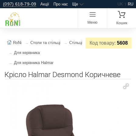
(097) 618-79-09
Акції
Про нас
Ще
UK
RU
Меню
Кошик
RoNi
Столи та стільці
Стільці
Код товару:
5608
Для керівника
Для керівника Halmar
Крісло Halmar Desmond Коричневе