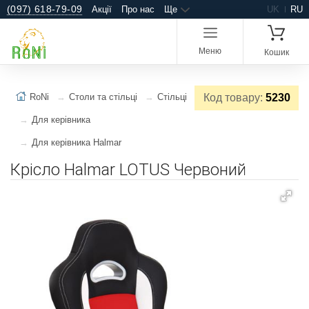
(097) 618-79-09
Акції
Про нас
Ще
UK
RU
Меню
Кошик
RoNi
Столи та стільці
Стільці
Код товару:
5230
Для керівника
Для керівника Halmar
Крісло Halmar LOTUS Червоний