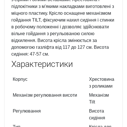
підлокітники з м'якими накладками виготовлені з
міцного пластику. Крісло оснащене механізмом
гойдання TILT, фіксуючим нахил сидіння і спинки
в робочому положенні і дозволяє здійснювати
вільне гойдання з регульованою силою
відхилення. Висота крісла змінюється за
допомогою газліфта від 117 до 127 см. Висота
сидіння: 47-57 см.
Характеристики
Корпус
Хрестовина
з роликами
Механізм регулювання висоти
Механізм
Tilt
Регулювання
Висота
сидіння
Тип
Крісла для