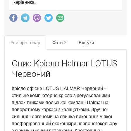
керівника.
Усе про товар
Фото
2
Відгуки
Опис
Крісло Halmar LOTUS
Червоний
Крісло офісне LOTUS HALMAR Червоний -
стильне комп'ютерне крісло з регульованими
підлокітниками польської компанії Halmar на
поворотному каркасі з коліщатками. Зручне
сидіння і ергономічна спинка виконані з м'якої
префорірованний екокошкіри червоногокольору
з сірими і білими вставками. Хрестовина і