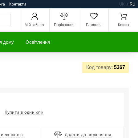
уга
Контакти
UK
RU
Мій кабінет
Порівняння
Бажання
Кошик
я дому
Освітлення
Код товару:
5367
Купити в один клік
и за ціною
Додати до порівняння