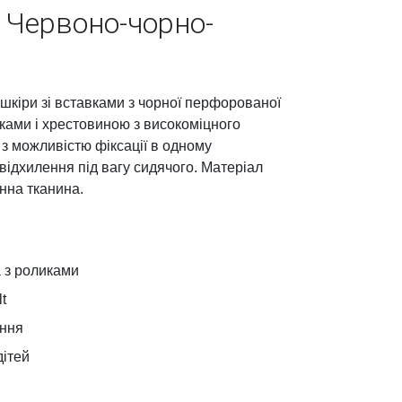
 Червоно-чорно-
шкіри зі вставками з чорної перфорованої
иками і хрестовиною з високоміцного
 з можливістю фіксації в одному
відхилення під вагу сидячого. Матеріал
нна тканина.
 з роликами
t
іння
дітей