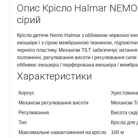
Опис
Крісло Halmar NEMO
сірий
Крісло дитяче Nemo Halmar з оббивкою червоної еко
екошкіри і з сірою мембранною тканиною, підлокітн
чорного пластику. Механізм TILT забезпечує хитання
положенні, регулювання висоти і регулювання сили 
оббивки: екошкіра / перфорована екошкіра / мембра
Характеристики
Корпус
Хрестовина
Механізм регулювання висоти
Механізм Til
Регулювання
Висота сид
Тип
Крісла для 
Максимальне навантаження на крісло
100 кг