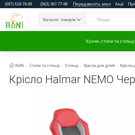
Передзвоніть мені
(097) 618-79-09
(063) 367-77-98
Акції
Про
Каталог товарів
Кухня, столи та стільці
RoNi
Столи та стільці
Стільці
Крісла для дітей
Крісла 
Крісло Halmar NEMO Чер