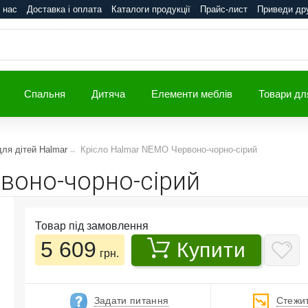
 нас
Доставка і оплата
Каталоги продукції
Прайс-лист
Приведи др
Спальня
Дитяча
Елементи меблів
Товари дл
для дітей Halmar
Крісло Halmar NEMO Червоно-чорно-сірий
воно-чорно-сірий
Товар під замовлення
5 609
Купити
грн.
Задати питання
Стежит