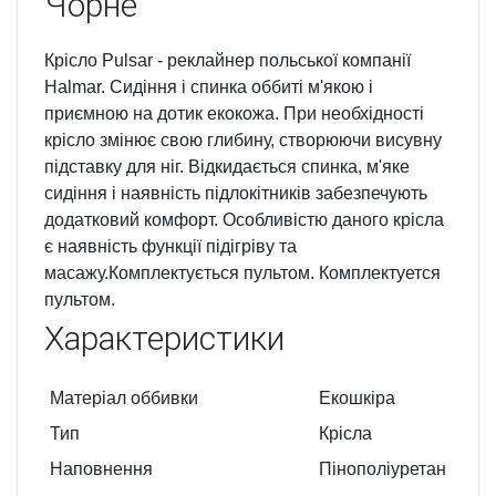
Чорне
Крісло Pulsar - реклайнер польської компанії
Halmar. Сидіння і спинка оббиті м'якою і
приємною на дотик екокожа. При необхідності
крісло змінює свою глибину, створюючи висувну
підставку для ніг. Відкидається спинка, м'яке
сидіння і наявність підлокітників забезпечують
додатковий комфорт. Особливістю даного крісла
є наявність функції підігріву та
масажу.Комплектується пультом. Комплектуется
пультом.
Характеристики
Матеріал оббивки
Екошкіра
Тип
Крісла
Наповнення
Пінополіуретан