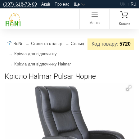
(097) 618-79-09
Акції
Про нас
Ще
UK
RU
Меню
Кошик
RoNi
Столи та стільці
Стільці
Код товару:
5720
Крісла для відпочинку
Крісла для відпочинку Halmar
Крісло Halmar Pulsar Чорне