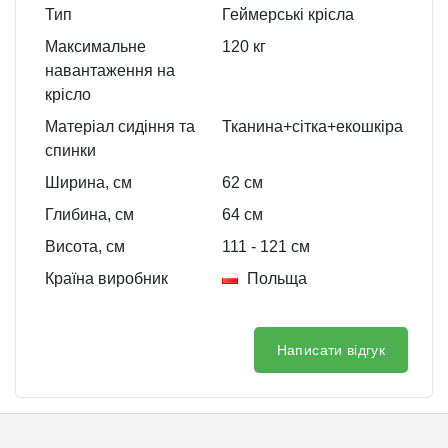
Тип
Геймерські крісла
Максимальне
120 кг
навантаження на
крісло
Матеріал сидіння та
Тканина+сітка+екошкіра
спинки
Ширина, см
62
см
Глибина, см
64
см
Висота, см
111
- 121
см
Країна виробник
Польща
Написати відгук