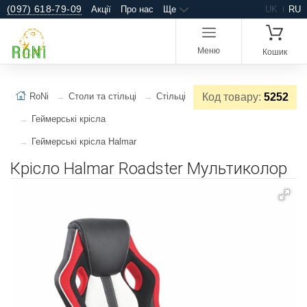
(097) 618-79-09
Акції
Про нас
Ще
UK
RU
Меню
Кошик
RoNi
Столи та стільці
Стільці
Код товару:
5252
Геймерські крісла
Геймерські крісла Halmar
Крісло Halmar Roadster Мультиколор