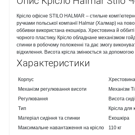
Опис
Крісло Halmar Stilo 
Крісло офісне STILO HALMAR – стильне комп'ютерне 
ручками польської компанії Halmar (Халмар) на пово
оббивки використана екошкіра. Хрестовина й оббиті
чорного пластику. Крісло обладнане механізмом гойда
спинки в робочому положенні та дає змогу виконува
відхилення. Висота крісла змінюється за допомогою 
Характеристики
Корпус
Хрестовина
Механізм регулювання висоти
Механізм Til
Регулювання
Висота сид
Тип
Крісла для 
Матеріал сидіння та спинки
Екошкіра
Максимальне навантаження на крісло
110 кг