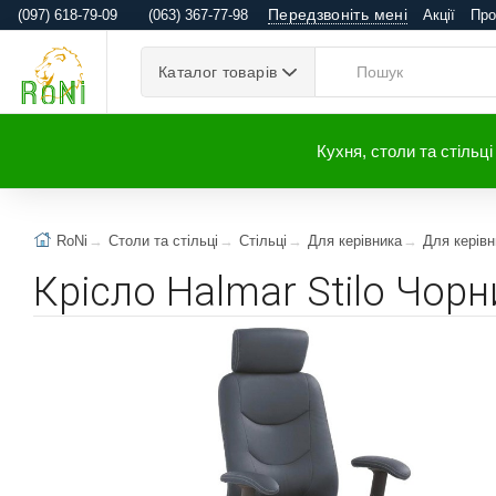
Передзвоніть мені
(097) 618-79-09
(063) 367-77-98
Акції
Про
Каталог товарів
Кухня, столи та стільці
RoNi
Столи та стільці
Стільці
Для керівника
Для керівн
Крісло Halmar Stilo Чорн