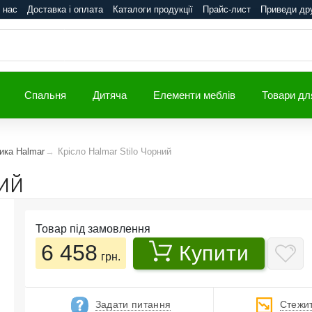
 нас
Доставка і оплата
Каталоги продукції
Прайс-лист
Приведи др
Спальня
Дитяча
Елементи меблів
Товари дл
ика Halmar
Крісло Halmar Stilo Чорний
ий
Товар під замовлення
6 458
Купити
грн.
Задати питання
Стежит