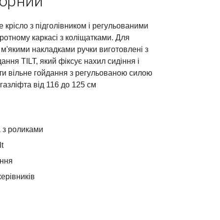
Чорний
крісло з підголівником і регульованими
ротному каркасі з коліщатками. Для
 м'якими накладками ручки виготовлені з
ння TILT, який фіксує нахил сидіння і
ти вільне гойдання з регульованою силою
газліфта від 116 до 125 см
 з роликами
t
іння
керівників