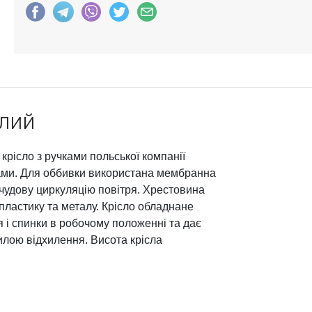
ілий
рісло з ручками польської компанії
ками. Для оббивки використана мембранна
 чудову циркуляцію повітря. Хрестовина
 пластику та металу. Крісло обладнане
я і спинки в робочому положенні та дає
илою відхилення. Висота крісла
.