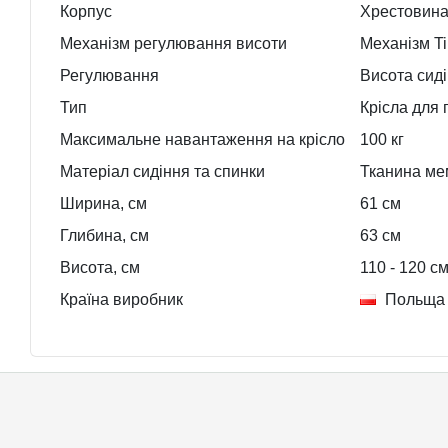
Корпус
Хрестовина
Механізм регулювання висоти
Механізм Til
Регулювання
Висота сид
Тип
Крісла для
Максимальне навантаження на крісло
100 кг
Матеріал сидіння та спинки
Тканина ме
Ширина, см
61
см
Глибина, см
63
см
Висота, см
110
- 120
с
Країна виробник
Польща