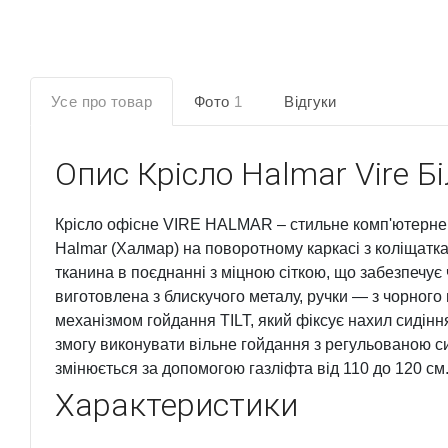
Усе про товар
Фото
1
Відгуки
Опис
Крісло Halmar Vire Б
Крісло офісне VIRE HALMAR – стильне комп'ютерне к
Halmar (Халмар) на поворотному каркасі з коліщат
тканина в поєднанні з міцною сіткою, що забезпечує
виготовлена з блискучого металу, ручки — з чорного
механізмом гойдання TILT, який фіксує нахил сидінн
змогу виконувати вільне гойдання з регульованою с
змінюється за допомогою газліфта від 110 до 120 см
Характеристики