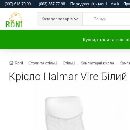
Передзвоніть мені
(097) 618-79-09
(063) 367-77-98
Акції
Про
Каталог товарів
Кухня, столи та стільці
RoNi
Столи та стільці
Стільці
Комп'ютерні крісла
Комп'
Крісло Halmar Vire Білий