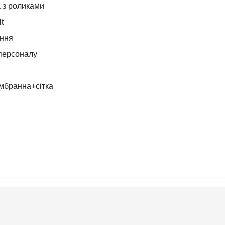
 з роликами
t
іння
 персоналу
мбранна+сітка
м