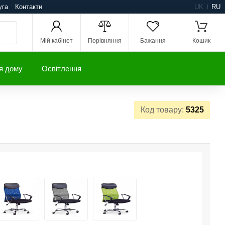
уга
Контакти
UK
RU
Мій кабінет
Порівняння
Бажання
Кошик
я дому
Освітлення
Код товару:
5325