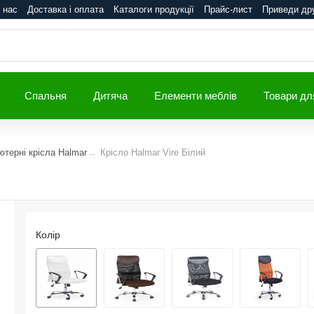
 нас
Доставка і оплата
Каталоги продукції
Прайс-лист
Приведи др
Спальня
Дитяча
Елементи меблів
Товари дл
ютерні крісла Halmar
Крісло Halmar Vire Білий
Колір