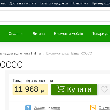
 нас
Доставка і оплата
Каталоги продукції
Прайс-лист
Приведи др
Спальня
Дитяча
Елементи меблів
Товари дл
ісла для відпочинку Halmar
Крісло-качалка Halmar ROCCO
ROCCO
Товар під замовлення
11 968
Купити
грн.
Задати питання
Стежит