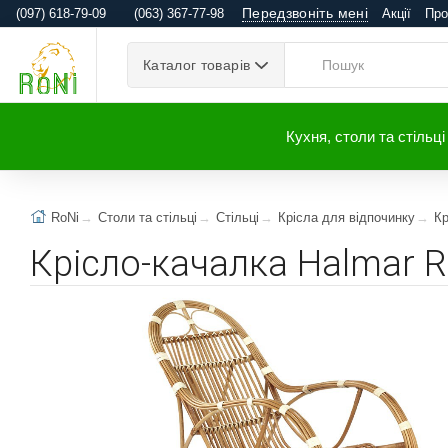
Передзвоніть мені
(097) 618-79-09
(063) 367-77-98
Акції
Про
Каталог товарів
Кухня, столи та стільці
RoNi
Столи та стільці
Стільці
Крісла для відпочинку
Кр
Крісло-качалка Halmar 