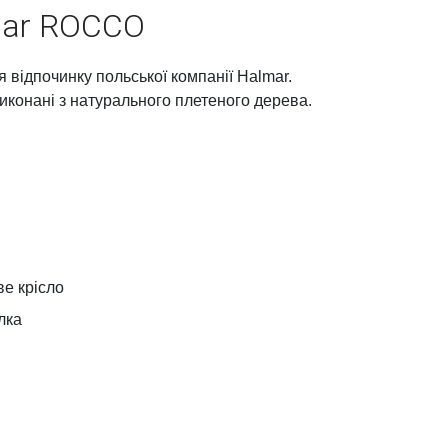
mar ROCCO
відпочинку польської компанії Halmar.
виконані з натурального плетеного дерева.
е крісло
лка