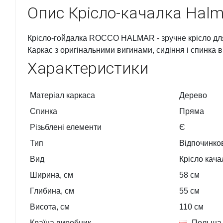
Опис
Крісло-качалка Hal
Крісло-гойдалка ROCCO HALMAR - зручне крісло для 
Каркас з оригінальними вигинами, сидіння і спинка 
Характеристики
Матеріал каркаса
Дерево
Спинка
Пряма
Різьблені елементи
Є
Тип
Відпочинков
Вид
Крісло кача
Ширина, см
58
см
Глибина, см
55
см
Висота, см
110
см
Країна виробник
Польща