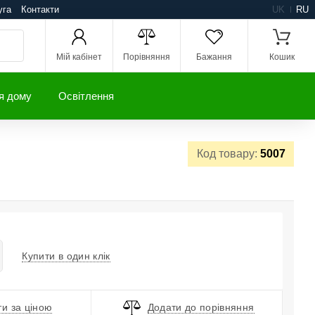
уга
Контакти
UK
RU
Мій кабінет
Порівняння
Бажання
Кошик
я дому
Освітлення
Код товару:
5007
Купити в один клік
и за ціною
Додати до порівняння