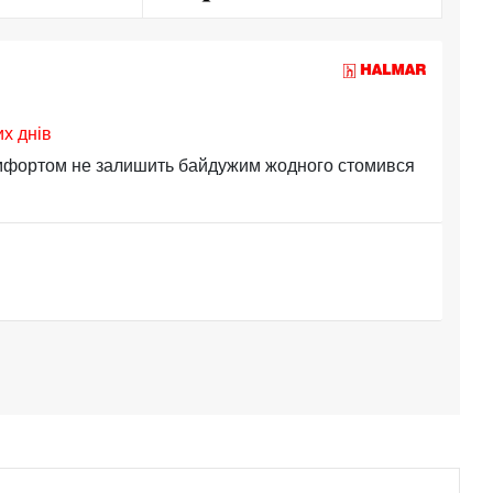
их днів
омфортом не залишить байдужим жодного стомився