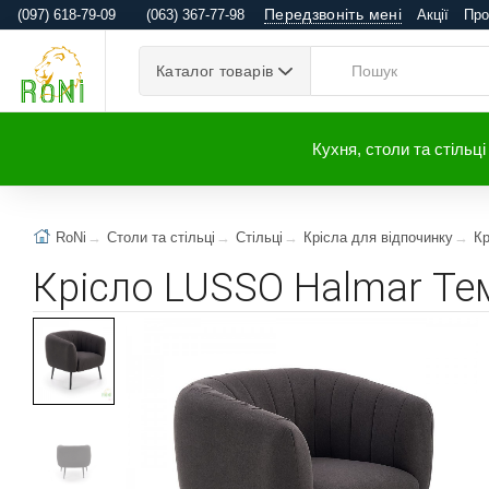
Передзвоніть мені
(097) 618-79-09
(063) 367-77-98
Акції
Про
Каталог товарів
Кухня, столи та стільці
RoNi
Столи та стільці
Стільці
Крісла для відпочинку
Кр
Крісло LUSSO Halmar Тем