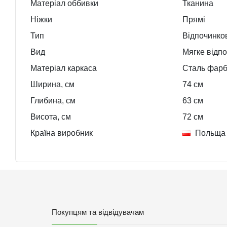
Матеріал оббивки
Тканина
Ніжки
Прямі
Тип
Відпочинков
Вид
Мягке відпо
Матеріал каркаса
Сталь фар
Ширина, см
74
см
Глибина, см
63
см
Висота, см
72
см
Країна виробник
Польща
Покупцям та відвідувачам