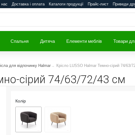
 нас
Доставка і оплата
Каталоги продукції
Прайс-лист
Приведи др
Спальня
Дитяча
Елементи меблів
Товари дл
ісла для відпочинку Halmar
Крісло LUSSO Halmar Темно-сірий 74/63/7
но-сірий 74/63/72/43 см
Колір