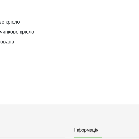
е крісло
чинкове крісло
бована
Інформація