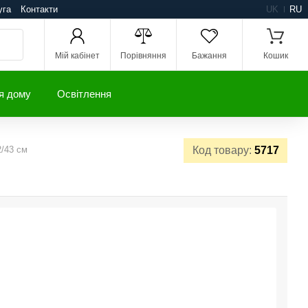
уга
Контакти
UK
RU
Мій кабінет
Порівняння
Бажання
Кошик
я дому
Освітлення
2/43 см
Код товару:
5717