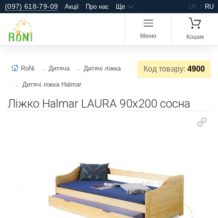
(097) 618-79-09
Акції
Про нас
Ще
UK
RU
Меню
Кошик
RoNi
Дитяча
Дитячі ліжка
Код товару:
4900
Дитячі ліжка Halmar
Ліжко Halmar LAURA 90х200 сосна