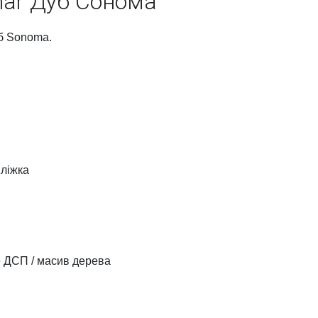
mar Дуб Сонома
б Sonoma.
 ліжка
 ДСП / масив дерева