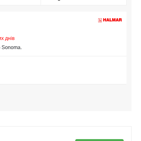
их днів
б Sonoma.