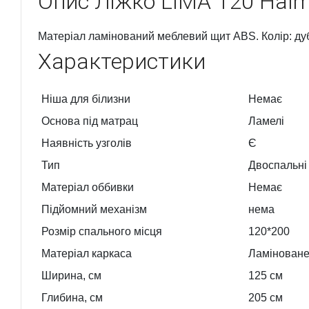
Опис
Ліжко LIMA 120 Hal
Матеріал ламінований меблевий щит ABS. Колір: ду
Характеристики
Ніша для білизни
Немає
Основа під матрац
Ламелі
Наявність узголів
Є
Тип
Двоспальні
Матеріал оббивки
Немає
Підйомний механізм
нема
Розмір спального місця
120*200
Матеріал каркаса
Ламіноване
Ширина, см
125
см
Глибина, см
205
см