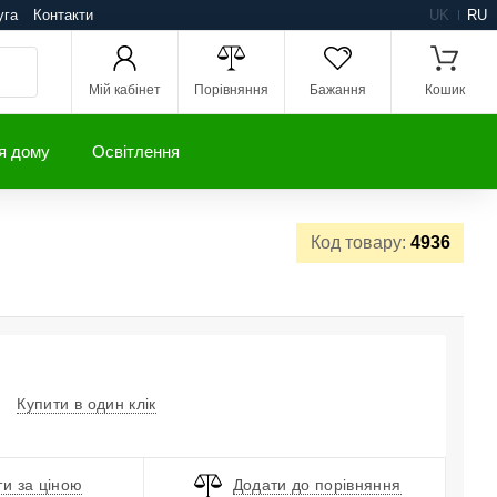
уга
Контакти
UK
RU
Мій кабінет
Порівняння
Бажання
Кошик
я дому
Освітлення
Код товару:
4936
Купити в один клік
и за ціною
Додати до порівняння