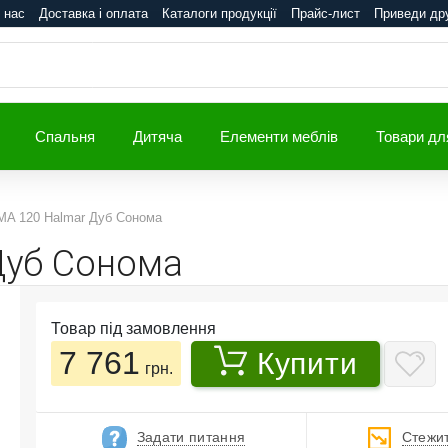
 нас
Доставка і оплата
Каталоги продукції
Прайс-лист
Приведи др
Спальня
Дитяча
Елементи меблів
Товари дл
IMA 120 Halmar Дуб Сонома
Дуб Сонома
Товар під замовлення
7 761
Купити
грн.
Задати питання
Стежит