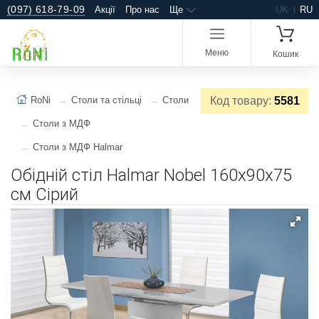
(097) 618-79-09
Акції
Про нас
Ще
UK
RU
Меню
Кошик
RoNi
Столи та стільці
Столи
Код товару:
5581
Столи з МДФ
Столи з МДФ Halmar
Обідній стіл Halmar Nobel 160x90x75
см Сірий