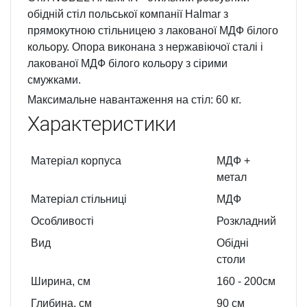
обідній стіл польської компанії Halmar з
прямокутною стільницею з лакованої МДФ білого
кольору. Опора виконана з нержавіючої сталі і
лакованої МДФ білого кольору з сірими
смужками.
Максимальне навантаження на стіл: 60 кг.
Характеристики
Матеріал корпуса
МДФ +
метал
Матеріал стільниці
МДФ
Особливості
Розкладний
Вид
Обідні
столи
Ширина, см
160
- 200
см
Глибина, см
90
см