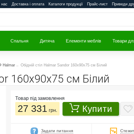
 нас
Доставка і оплата
Каталоги продукції
Прайс-лист
Приведи др
Спальня
Дитяча
Елементи меблів
Товари дл
Ф Halmar
Обідній стіл Halmar Sandor 160x90x75 см Білий
dor 160x90x75 см Білий
Товар під замовлення
27 331
Купити
грн.
Задати питання
Стежит