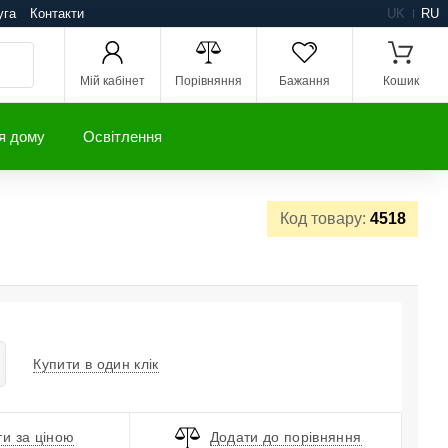
уга
Контакти
UK
RU
Мій кабінет
Порівняння
Бажання
Кошик
я дому
Освітлення
Код товару:
4518
Купити в один клік
и за ціною
Додати до порівняння