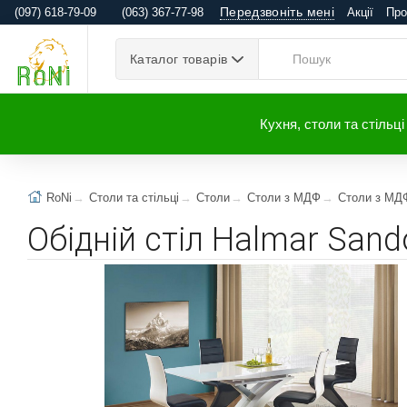
Передзвоніть мені
(097) 618-79-09
(063) 367-77-98
Акції
Про
Каталог товарів
Кухня, столи та стільці
RoNi
Столи та стільці
Столи
Столи з МДФ
Столи з МД
Обідній стіл Halmar San