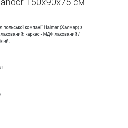
 Sandor 160x90x75 см
 польської компанії Halmar (Халмар) з
 лакований; каркас - МДФ лакований /
ілий.
л
и