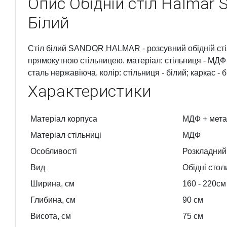
Опис
Обідній стіл Halmar
Білий
Стіл білий SANDOR HALMAR - розсувний обідній стіл
прямокутною стільницею. матеріал: стільниця - МДФ
сталь нержавіюча. колір: стільниця - білий; каркас - б
Характеристики
Матеріал корпуса
МДФ + мета
Матеріал стільниці
МДФ
Особливості
Розкладний
Вид
Обідні стол
Ширина, см
160
- 220
см
Глибина, см
90
см
Висота, см
75
см