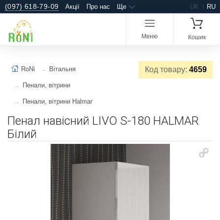
(097) 618-79-09
Акції
Про нас
Ще
UK
RU
Меню
Кошик
RoNi
Вітальня
Код товару:
4659
Пенали, вітрини
Пенали, вітрини Halmar
Пенал навісний LIVO S-180 HALMAR
Білий