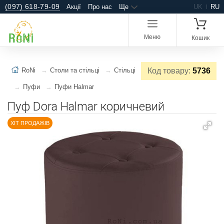
(097) 618-79-09
Акції
Про нас
Ще
UK
RU
Меню
Кошик
RoNi
Столи та стільці
Стільці
Код товару:
5736
Пуфи
Пуфи Halmar
Пуф Dora Halmar коричневий
ХІТ ПРОДАЖІВ